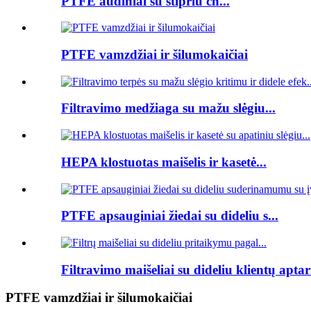
PTFE audiniai su stipriu ch...
PTFE vamzdžiai ir šilumokaičiai
Filtravimo medžiaga su mažu slėgiu...
HEPA klostuotas maišelis ir kasetė...
PTFE apsauginiai žiedai su dideliu s...
Filtravimo maišeliai su dideliu klientų apta
PTFE vamzdžiai ir šilumokaičiai