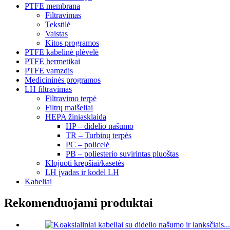
PTFE membrana
Filtravimas
Tekstilė
Vaistas
Kitos programos
PTFE kabelinė plėvelė
PTFE hermetikai
PTFE vamzdis
Medicininės programos
LH filtravimas
Filtravimo terpė
Filtrų maišeliai
HEPA žiniasklaida
HP – didelio našumo
TR – Turbinų terpės
PC – policelė
PB – poliesterio suvirintas pluoštas
Klojuoti krepšiai/kasetės
LH įvadas ir kodėl LH
Kabeliai
Rekomenduojami produktai