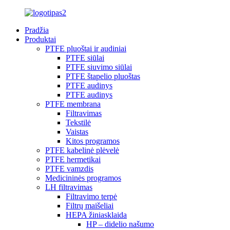
Pradžia
Produktai
PTFE pluoštai ir audiniai
PTFE siūlai
PTFE siuvimo siūlai
PTFE štapelio pluoštas
PTFE audinys
PTFE audinys
PTFE membrana
Filtravimas
Tekstilė
Vaistas
Kitos programos
PTFE kabelinė plėvelė
PTFE hermetikai
PTFE vamzdis
Medicininės programos
LH filtravimas
Filtravimo terpė
Filtrų maišeliai
HEPA žiniasklaida
HP – didelio našumo