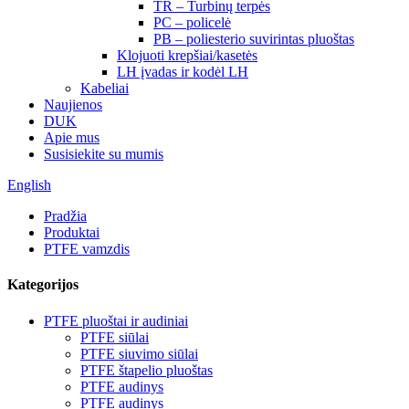
TR – Turbinų terpės
PC – policelė
PB – poliesterio suvirintas pluoštas
Klojuoti krepšiai/kasetės
LH įvadas ir kodėl LH
Kabeliai
Naujienos
DUK
Apie mus
Susisiekite su mumis
English
Pradžia
Produktai
PTFE vamzdis
Kategorijos
PTFE pluoštai ir audiniai
PTFE siūlai
PTFE siuvimo siūlai
PTFE štapelio pluoštas
PTFE audinys
PTFE audinys