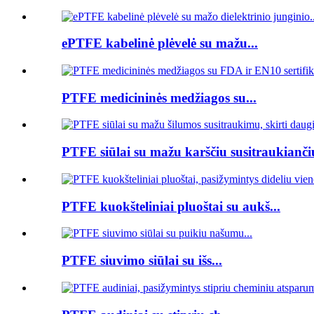
ePTFE kabelinė plėvelė su mažu...
PTFE medicininės medžiagos su...
PTFE siūlai su mažu karščiu susitraukiančiu
PTFE kuokšteliniai pluoštai su aukš...
PTFE siuvimo siūlai su išs...