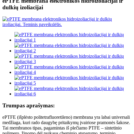
ePTFE membrana elektronikos hidroizoliacijai ir
dulkių izoliacijai
Trumpas aprašymas:
ePTFE (išplėsto politetrafluoretileno) membrana yra labai universali
medžiaga, kuri rado daugybę pritaikymų įvairiose pramonės šakose.
Tai membranos tipas, pagamintas iš plečiamo PTFE – sintetinio
polimero, žinomo dėl puikaus cheminio atsparumo, terminio