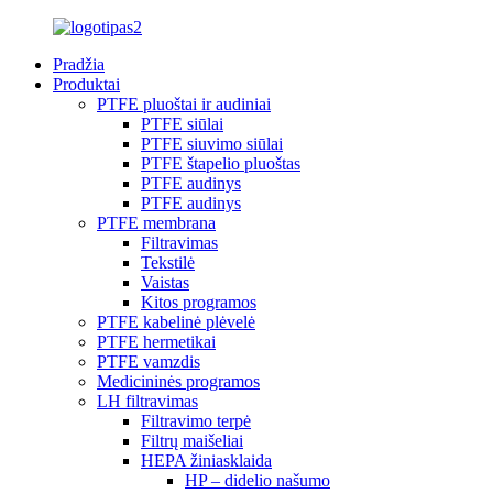
Pradžia
Produktai
PTFE pluoštai ir audiniai
PTFE siūlai
PTFE siuvimo siūlai
PTFE štapelio pluoštas
PTFE audinys
PTFE audinys
PTFE membrana
Filtravimas
Tekstilė
Vaistas
Kitos programos
PTFE kabelinė plėvelė
PTFE hermetikai
PTFE vamzdis
Medicininės programos
LH filtravimas
Filtravimo terpė
Filtrų maišeliai
HEPA žiniasklaida
HP – didelio našumo