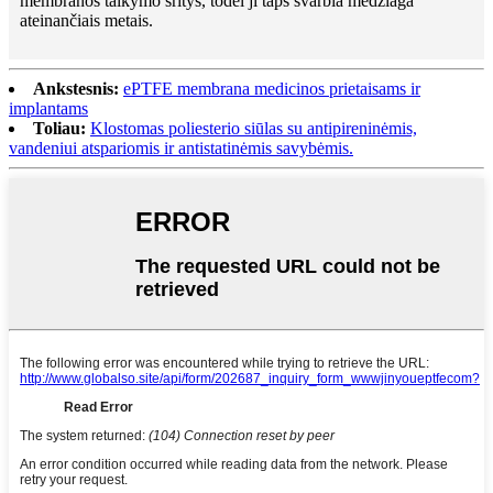
membranos taikymo sritys, todėl ji taps svarbia medžiaga
ateinančiais metais.
Ankstesnis:
ePTFE membrana medicinos prietaisams ir
implantams
Toliau:
Klostomas poliesterio siūlas su antipireninėmis,
vandeniui atspariomis ir antistatinėmis savybėmis.