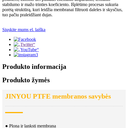
stabilumo ir mažo trinties koeficiento. Išplėtimo procesas sukuria
porėtą struktūrą, kuri leidžia membranai filtruoti daleles ir skysčius,
tuo pačiu praleidžiant dujas.
Siųskite mums el. laišką
Produkto informacija
Produkto žymės
JINYOU PTFE membranos savybės
● Plona ir lanksti membrana