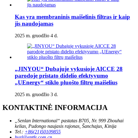
Kas yra membraninis maišelinis filtras ir kaip
jis naudojamas
2025 m. gruodžio 4 d.
„JINYOU“ Dubajuje vykusioje AICCE 28
parodoje pristato didelio efektyvumo
„UEnergy“ stiklo pluošto filtrų maišelius
2025 m. gruodžio 3 d.
KONTAKTINĖ INFORMACIJA
„Senlan International“ pastatas B705, Nr. 999 Zhouhai
kelias, Pudongo naujasis rajonas, Šanchajus, Kinija
Tel.:
+86(21)50109855
huzl@eptfe.com.cn