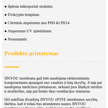
● išplėsta mikroporinė struktūra
● Dvikryptis tempimas
● Cheminis atsparumas nuo PH0 iki PH14
● Atsparumas UV spinduliams
● Nesenstantis
Produkto pristatymas
JINYOU membrana gali būti naudojama elektroniniams
komponentams apsaugoti nuo vandens ir kitų skysčių. Ji taip pat
naudojama medicinos prietaisuose, siekiant juos išlaikyti sterilius
ir neužterštus, taip pat žemės ūkio ventiliacijos sistemose.
Dėl aukščiau išvardytų JINYOU ePTFE membranos savybių
tikėtina, kad ir toliau bus atrandamos naujos JINYOU