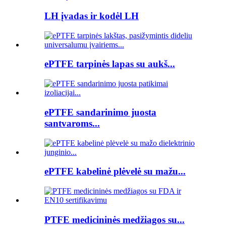
LH įvadas ir kodėl LH
ePTFE tarpinės lapas su aukš...
ePTFE sandarinimo juosta
santvaroms...
ePTFE kabelinė plėvelė su mažu...
PTFE medicininės medžiagos su...