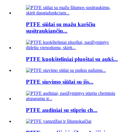
PTFE siūlai su mažu karščiu
susitraukiančiu...
PTFE kuokšteliniai pluoštai su aukš...
PTFE siuvimo siūlai su išs...
PTFE audiniai su stipriu ch...