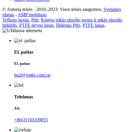
© Autorių teisės - 2010–2023: Visos teisės saugomos.
Svetainės
planas
-
AMP mobilusis
Teflono juosta
,
Ptfe
,
Kinijos stiklo pluošto juosta ir stiklo pluošto
tinklelis
,
PTFE strypo lapas
,
Išplėstas Ptfe
,
PTFE lapas
,
El. paštas
El. paštas
huzl@eptfe.com.cn
Telefonas
Tel.
+86(21)50109855