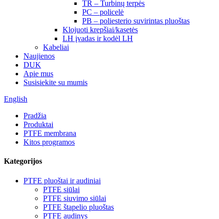
TR – Turbinų terpės
PC – policelė
PB – poliesterio suvirintas pluoštas
Klojuoti krepšiai/kasetės
LH įvadas ir kodėl LH
Kabeliai
Naujienos
DUK
Apie mus
Susisiekite su mumis
English
Pradžia
Produktai
PTFE membrana
Kitos programos
Kategorijos
PTFE pluoštai ir audiniai
PTFE siūlai
PTFE siuvimo siūlai
PTFE štapelio pluoštas
PTFE audinys