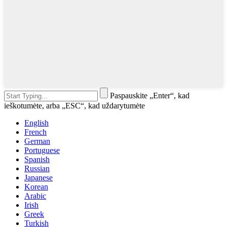
Paspauskite „Enter“, kad
ieškotumėte, arba „ESC“, kad uždarytumėte
English
French
German
Portuguese
Spanish
Russian
Japanese
Korean
Arabic
Irish
Greek
Turkish