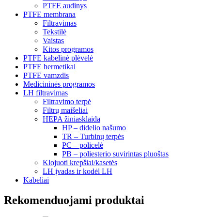
PTFE audinys
PTFE membrana
Filtravimas
Tekstilė
Vaistas
Kitos programos
PTFE kabelinė plėvelė
PTFE hermetikai
PTFE vamzdis
Medicininės programos
LH filtravimas
Filtravimo terpė
Filtrų maišeliai
HEPA žiniasklaida
HP – didelio našumo
TR – Turbinų terpės
PC – policelė
PB – poliesterio suvirintas pluoštas
Klojuoti krepšiai/kasetės
LH įvadas ir kodėl LH
Kabeliai
Rekomenduojami produktai