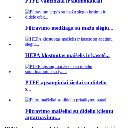
PTFE vamzdžiai ir šilumokaičiai
Filtravimo medžiaga su mažu slėgiu...
HEPA klostuotas maišelis ir kasetė...
PTFE apsauginiai žiedai su dideliu
s...
Filtravimo maišeliai su dideliu klientų
aptarnavimu...