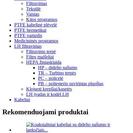
Filtravimas
Tekstilė
Vaistas
Kitos programos
PTFE kabelinė plėvelė
PTFE hermetikai
PTFE vamzdis
Medicininės programos
LH filtravimas
Filtravimo terpė
Filtrų maišeliai
HEPA žiniasklaida
HP – didelio našumo
TR – Turbinų terpės
PC – policelė
PB – poliesterio suvirintas pluoštas
Klojuoti krepšiai/kasetės
LH įvadas ir kodėl LH
Kabeliai
Rekomenduojami produktai