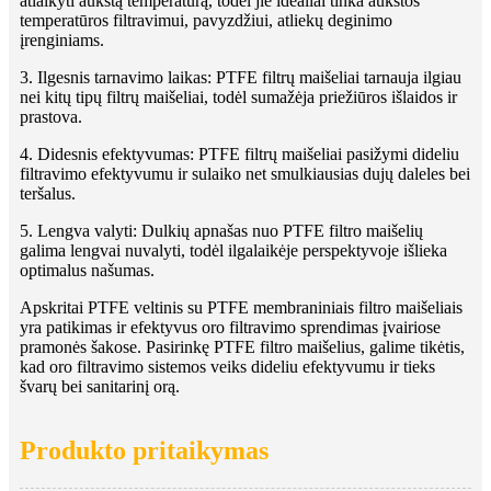
atlaikyti aukštą temperatūrą, todėl jie idealiai tinka aukštos
temperatūros filtravimui, pavyzdžiui, atliekų deginimo
įrenginiams.
3. Ilgesnis tarnavimo laikas: PTFE filtrų maišeliai tarnauja ilgiau
nei kitų tipų filtrų maišeliai, todėl sumažėja priežiūros išlaidos ir
prastova.
4. Didesnis efektyvumas: PTFE filtrų maišeliai pasižymi dideliu
filtravimo efektyvumu ir sulaiko net smulkiausias dujų daleles bei
teršalus.
5. Lengva valyti: Dulkių apnašas nuo PTFE filtro maišelių
galima lengvai nuvalyti, todėl ilgalaikėje perspektyvoje išlieka
optimalus našumas.
Apskritai PTFE veltinis su PTFE membraniniais filtro maišeliais
yra patikimas ir efektyvus oro filtravimo sprendimas įvairiose
pramonės šakose. Pasirinkę PTFE filtro maišelius, galime tikėtis,
kad oro filtravimo sistemos veiks dideliu efektyvumu ir tieks
švarų bei sanitarinį orą.
Produkto pritaikymas