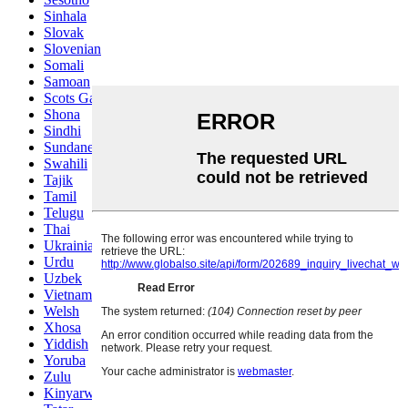
Sinhala
Slovak
Slovenian
Somali
Samoan
Scots Gaelic
Shona
Sindhi
Sundanese
Swahili
Tajik
Tamil
Telugu
Thai
Ukrainian
Urdu
Uzbek
Vietnamese
Welsh
Xhosa
Yiddish
Yoruba
Zulu
Kinyarwanda