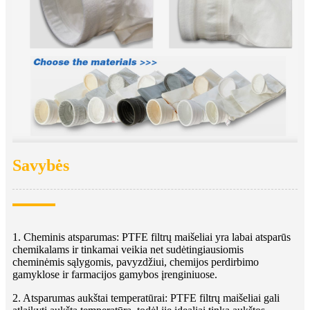
Savybės
1. Cheminis atsparumas: PTFE filtrų maišeliai yra labai atsparūs
chemikalams ir tinkamai veikia net sudėtingiausiomis
cheminėmis sąlygomis, pavyzdžiui, chemijos perdirbimo
gamyklose ir farmacijos gamybos įrenginiuose.
2. Atsparumas aukštai temperatūrai: PTFE filtrų maišeliai gali