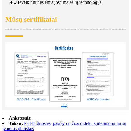
● „Beveik nulinės emisijos“ maišelių technologija
Mūsų sertifikatai
Ankstesnis:
Toliau:
PTFE šluostės, pasižyminčios dideliu suderinamumu su
įvairiais pluoštais