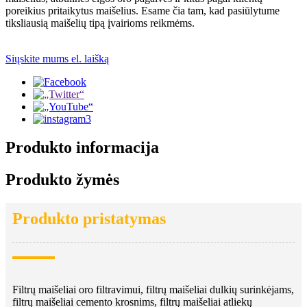
poreikius pritaikytus maišelius. Esame čia tam, kad pasiūlytume
tiksliausią maišelių tipą įvairioms reikmėms.
Siųskite mums el. laišką
Produkto informacija
Produkto žymės
Produkto pristatymas
Filtrų maišeliai oro filtravimui, filtrų maišeliai dulkių surinkėjams,
filtrų maišeliai cemento krosnims, filtrų maišeliai atliekų