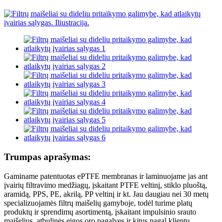
Trumpas aprašymas:
Gaminame patentuotas ePTFE membranas ir laminuojame jas ant
įvairių filtravimo medžiagų, įskaitant PTFE veltinį, stiklo pluoštą,
aramidą, PPS, PE, akrilą, PP veltinį ir kt. Jau daugiau nei 30 metų
specializuojamės filtrų maišelių gamyboje, todėl turime platų
produktų ir sprendimų asortimentą, įskaitant impulsinio srauto
maišelius, atbulinės eigos oro pagalves ir kitus pagal klientų