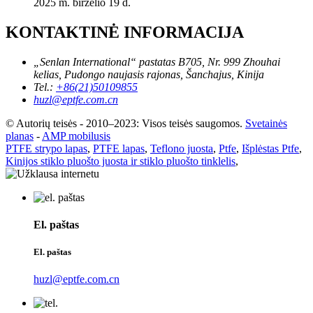
2025 m. birželio 19 d.
KONTAKTINĖ INFORMACIJA
„Senlan International“ pastatas B705, Nr. 999 Zhouhai
kelias, Pudongo naujasis rajonas, Šanchajus, Kinija
Tel.:
+86(21)50109855
huzl@eptfe.com.cn
© Autorių teisės - 2010–2023: Visos teisės saugomos.
Svetainės
planas
-
AMP mobilusis
PTFE strypo lapas
,
PTFE lapas
,
Teflono juosta
,
Ptfe
,
Išplėstas Ptfe
,
Kinijos stiklo pluošto juosta ir stiklo pluošto tinklelis
,
El. paštas
El. paštas
huzl@eptfe.com.cn