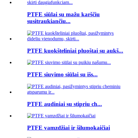
PTFE siūlai su mažu karščiu
susitraukiančiu...
PTFE kuokšteliniai pluoštai su aukš...
PTFE siuvimo siūlai su išs...
PTFE audiniai su stipriu ch...
PTFE vamzdžiai ir šilumokaičiai