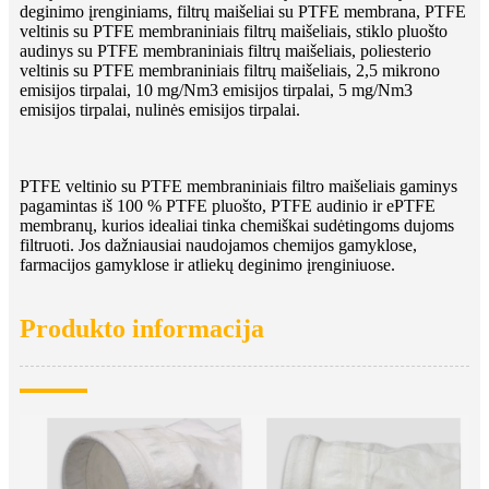
deginimo įrenginiams, filtrų maišeliai su PTFE membrana, PTFE
veltinis su PTFE membraniniais filtrų maišeliais, stiklo pluošto
audinys su PTFE membraniniais filtrų maišeliais, poliesterio
veltinis su PTFE membraniniais filtrų maišeliais, 2,5 mikrono
emisijos tirpalai, 10 mg/Nm3 emisijos tirpalai, 5 mg/Nm3
emisijos tirpalai, nulinės emisijos tirpalai.
PTFE veltinio su PTFE membraniniais filtro maišeliais gaminys
pagamintas iš 100 % PTFE pluošto, PTFE audinio ir ePTFE
membranų, kurios idealiai tinka chemiškai sudėtingoms dujoms
filtruoti. Jos dažniausiai naudojamos chemijos gamyklose,
farmacijos gamyklose ir atliekų deginimo įrenginiuose.
Produkto informacija