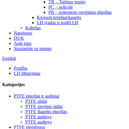
TR – Turbinų terpės
PC – policelė
PB – poliesterio suvirintas pluoštas
Klojuoti krepšiai/kasetės
LH įvadas ir kodėl LH
Kabeliai
Naujienos
DUK
Apie mus
Susisiekite su mumis
English
Pradžia
LH filtravimas
Kategorijos
PTFE pluoštai ir audiniai
PTFE siūlai
PTFE siuvimo siūlai
PTFE štapelio pluoštas
PTFE audinys
PTFE audinys
PTFE membrana