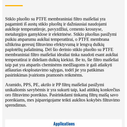
Stiklo pluošto su PTFE membraniniai filtro maišeliai yra
pagaminti iš austų stiklo pluoštų ir dažniausiai naudojami
aukštoje temperatūroje, pavyzdžiui, cemento krosnyse,
metalurgijos gamyklose ir elektrinėse. Stiklo pluoštas pasižymi
puikiu atsparumu aukštai temperatūrai, o PTFE membrana
užtikrina geresnį filtravimo efektyvumą ir lengvą dulkių
paplotėlių pašalinimą. Dėl šio derinio stiklo pluošto su PTFE
membraniniai filtro maišeliai idealiai tinka naudoti esant aukštai
temperatūrai ir dideliam dulkių kiekiui. Be to, šie filtro maišeliai
taip pat yra atsparūs cheminėms medžiagoms ir gali atlaikyti
atšiaurias eksploatavimo sąlygas, todėl jie yra patikimas
pasirinkimas įvairioms pramonės reikmėms.
Aramido, PPS, PE, akrilo ir PP filtrų maišeliai pasižymi
unikaliomis savybėmis ir yra sukurti taip, kad atitiktų konkrečius
oro filtravimo poreikius. Pasirinkdami tinkamą filtrų maišą savo
poreikiams, mes įsipareigojame teikti aukštos kokybės filtravimo
sprendimus.