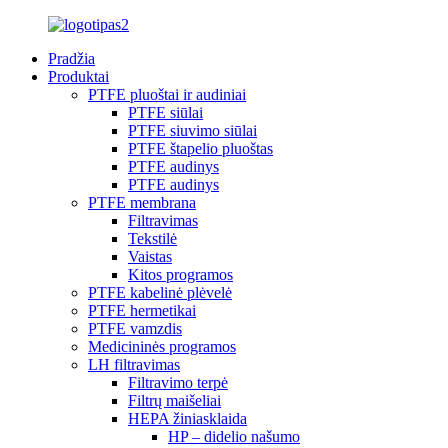
Pradžia
Produktai
PTFE pluoštai ir audiniai
PTFE siūlai
PTFE siuvimo siūlai
PTFE štapelio pluoštas
PTFE audinys
PTFE audinys
PTFE membrana
Filtravimas
Tekstilė
Vaistas
Kitos programos
PTFE kabelinė plėvelė
PTFE hermetikai
PTFE vamzdis
Medicininės programos
LH filtravimas
Filtravimo terpė
Filtrų maišeliai
HEPA žiniasklaida
HP – didelio našumo