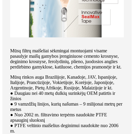
Mūsų filtrų maišeliai sėkmingai montuojami visame
pasaulyje maišų gamybos įrenginiuose cemento krosnyse,
deginimo krosnyse, ferolydinių, plieno, juodosios anglies
perdirbimo gamyklose, katiluose, chemijos pramonėje ir kt.
Mūsų rinkos auga Brazilijoje, Kanadoje, JAV, Ispanijoje,
Italijoje, Prancūzijoje, Vokietijoje, Korėjoje, Japonijoje,
Argentinoje, Pietų Afrikoje, Rusijoje, Malaizijoje ir kt.
● Daugiau nei 40 metų dulkių surinkėjų OEM patirtis ir
žinios
● 9 vamzdžių linijos, kurių našumas – 9 milijonai metrų per
metus
● Nuo 2002 m. filtravimo terpėms naudokite PTFE
apsauginį sluoksnį
● PTFE veltinio maišelius deginimui naudokite nuo 2006
m.